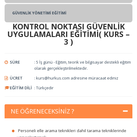
EĞİTİCİNİN EĞİTİMİ
GÜVENLİK YÖNETİMİ EĞİTİMİ
KONTROL NOKTASI GÜVENLİK
UYGULAMALARI EĞİTİMİ( KURS –
HAVA KARGO ve POSTA TARAMA EĞİTİMİ
3 )
TEMEL KARGO GÜVENLİĞİ EĞİTİMİ
SÜRE
: 5 İş günü - Eğitim, teorik ve bilgisayar destekli eğitim
olarak gerçekleştirilmektedir.
TEDARİK GÜVENLİĞİ EĞİTİMİ
ÜCRET
: kurs@hurkus.com adresine müracaat ediniz
EĞİTİM DİLİ
: Türkçedir
KOKPİT VE KABİN PERSONELİ GÜVENLİK EĞİTİMİ
KONTROL NOKTASI GÜVENLİK UYGULAMALARI EĞİTİMİ
NE ÖĞRENECEKSİNİZ ?
TEMEL SİVİL HAVACILIK GÜVENLİĞİ EĞİTİMİ
Personeli elle arama teknikleri dahil tarama tekniklerinde