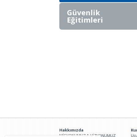
GÖZETİM VE YÖNETİM EĞİTİMLERİ
Güvenlik
Eğitimleri
EĞİTİCİNİN EĞİTİMİ
GÜVENLİK BİLİNCİ EĞİTİMİ
GÜVENLİK YÖNETİMİ EĞİTİMİ
HAVA KARGO ve POSTA TARAMA
EĞİTİMİ
TEMEL KARGO GÜVENLİĞİ EĞİTİMİ
TEDARİK GÜVENLİĞİ EĞİTİMİ
Hakkımızda
Ku
MİSYONUMUZ & VİZYONUMUZ
Uçu