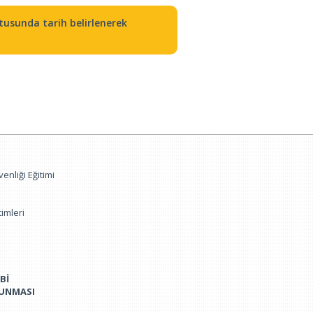
tusunda tarih belirlenerek
enliği Eğitimi
imleri
Bİ
RUNMASI