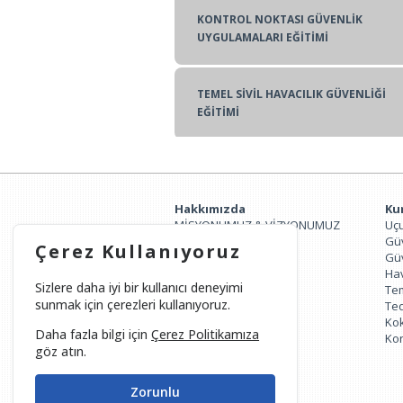
KONTROL NOKTASI GÜVENLİK
UYGULAMALARI EĞİTİMİ
TEMEL SİVİL HAVACILIK GÜVENLİĞİ
EĞİTİMİ
Hakkımızda
Ku
MİSYONUMUZ & VİZYONUMUZ
Uçu
Hakkımızda
Güv
Çerez Kullanıyoruz
Güv
Hav
Sizlere daha iyi bir kullanıcı deneyimi
Tem
sunmak için çerezleri kullanıyoruz.
Ted
Kok
Daha fazla bilgi için
Çerez Politikamıza
Kon
göz atın.
Zorunlu