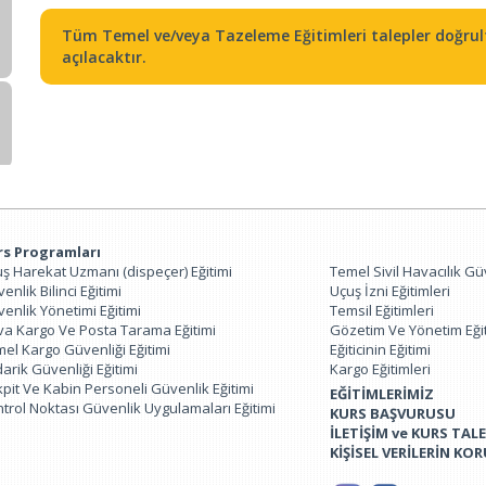
Tüm Temel ve/veya Tazeleme Eğitimleri talepler doğrul
açılacaktır.
rs Programları
ş Harekat Uzmanı (dispeçer) Eğitimi
Temel Sivil Havacılık Güv
enlik Bilinci Eğitimi
Uçuş İzni Eğitimleri
enlik Yönetimi Eğitimi
Temsil Eğitimleri
a Kargo Ve Posta Tarama Eğitimi
Gözetim Ve Yönetim Eğit
el Kargo Güvenliği Eğitimi
Eğiticinin Eğitimi
arik Güvenliği Eğitimi
Kargo Eğitimleri
pit Ve Kabin Personeli Güvenlik Eğitimi
EĞİTİMLERİMİZ
trol Noktası Güvenlik Uygulamaları Eğitimi
KURS BAŞVURUSU
İLETİŞİM ve KURS TALE
KİŞİSEL VERİLERİN KO