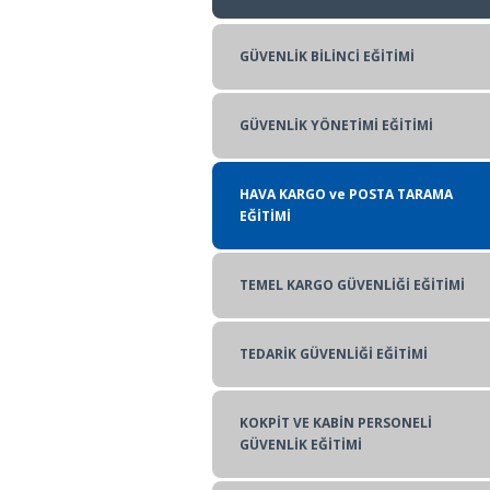
GÖZETİM VE YÖNETİM EĞİTİMLERİ
GÜVENLİK BİLİNCİ EĞİTİMİ
EĞİTİCİNİN EĞİTİMİ
GÜVENLİK YÖNETİMİ EĞİTİMİ
HAVA KARGO ve POSTA TARAMA
EĞİTİMİ
TEMEL KARGO GÜVENLİĞİ EĞİTİMİ
TEDARİK GÜVENLİĞİ EĞİTİMİ
KOKPİT VE KABİN PERSONELİ
GÜVENLİK EĞİTİMİ