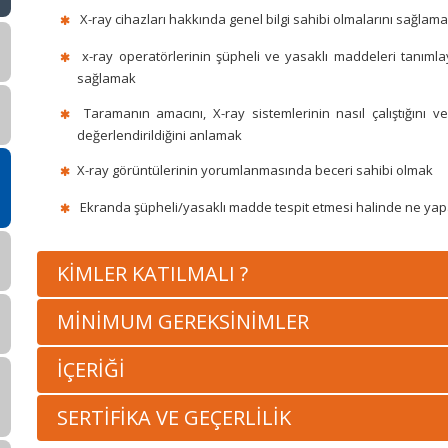
X-ray cihazları hakkında genel bilgi sahibi olmalarını sağlam
x-ray operatörlerinin şüpheli ve yasaklı maddeleri tanımla
sağlamak
Taramanın amacını, X-ray sistemlerinin nasıl çalıştığını 
değerlendirildiğini anlamak
X-ray görüntülerinin yorumlanmasında beceri sahibi olmak
Ekranda şüpheli/yasaklı madde tespit etmesi halinde ne yapa
KİMLER KATILMALI ?
MİNİMUM GEREKSİNİMLER
İÇERİĞİ
SERTİFİKA VE GEÇERLİLİK