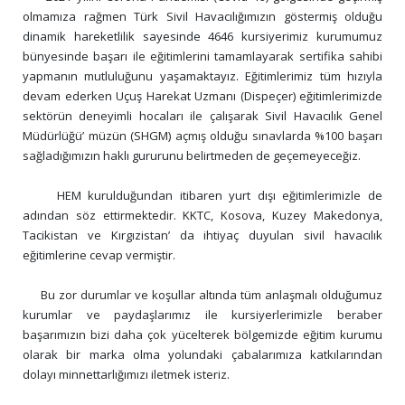
olmamıza rağmen Türk Sivil Havacılığımızın göstermiş olduğu 
dinamik hareketlilik sayesinde 4646 kursiyerimiz kurumumuz 
bünyesinde başarı ile eğitimlerini tamamlayarak sertifika sahibi 
yapmanın mutluluğunu yaşamaktayız. Eğitimlerimiz tüm hızıyla 
devam ederken Uçuş Harekat Uzmanı (Dispeçer) eğitimlerimizde 
sektörün deneyimli hocaları ile çalışarak Sivil Havacılık Genel 
Müdürlüğü’ müzün (SHGM) açmış olduğu sınavlarda %100 başarı 
sağladığımızın haklı gururunu belirtmeden de geçemeyeceğiz.  

     HEM kurulduğundan itibaren yurt dışı eğitimlerimizle de 
adından söz ettirmektedir. KKTC, Kosova, Kuzey Makedonya, 
Tacikistan ve Kırgızistan’ da ihtiyaç duyulan sivil havacılık 
eğitimlerine cevap vermiştir.

     Bu zor durumlar ve koşullar altında tüm anlaşmalı olduğumuz 
kurumlar ve paydaşlarımız ile kursiyerlerimizle beraber 
başarımızın bizi daha çok yücelterek bölgemizde eğitim kurumu 
olarak bir marka olma yolundaki çabalarımıza katkılarından 
dolayı minnettarlığımızı iletmek isteriz. 
