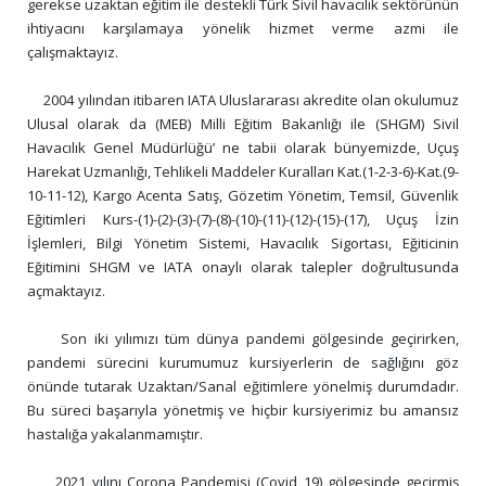
gerekse uzaktan eğitim ile destekli Türk Sivil havacılık sektörünün 
ihtiyacını karşılamaya yönelik hizmet verme azmi ile 
çalışmaktayız. 

     2004 yılından itibaren IATA Uluslararası akredite olan okulumuz 
Ulusal olarak da (MEB) Milli Eğitim Bakanlığı ile (SHGM) Sivil 
Havacılık Genel Müdürlüğü’ ne tabii olarak bünyemizde, Uçuş 
Harekat Uzmanlığı, Tehlikeli Maddeler Kuralları Kat.(1-2-3-6)-Kat.(9-
10-11-12), Kargo Acenta Satış, Gözetim Yönetim, Temsil, Güvenlik 
Eğitimleri Kurs-(1)-(2)-(3)-(7)-(8)-(10)-(11)-(12)-(15)-(17), Uçuş İzin 
İşlemleri, Bilgi Yönetim Sistemi, Havacılık Sigortası, Eğiticinin 
Eğitimini SHGM ve IATA onaylı olarak talepler doğrultusunda 
açmaktayız. 

     Son iki yılımızı tüm dünya pandemi gölgesinde geçirirken, 
pandemi sürecini kurumumuz kursiyerlerin de sağlığını göz 
önünde tutarak Uzaktan/Sanal eğitimlere yönelmiş durumdadır. 
Bu süreci başarıyla yönetmiş ve hiçbir kursiyerimiz bu amansız 
hastalığa yakalanmamıştır.

     2021 yılını Corona Pandemisi (Covid 19) gölgesinde geçirmiş 