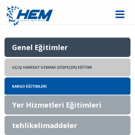
Genel Eğitimler
UÇUŞ HAREKAT UZMANI (DİSPEÇER) EĞİTİMİ
KARGO EĞİTİMLERİ
Yer Hizmetleri Eğitimleri
tehlikelimaddeler
UÇUŞ İZNİ EĞİTİMLERİ