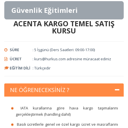
Güvenlik Eğitimleri
TEMSİL EĞİTİMLERİ
IATA-DGR (CBT) TEHLİKELİ MADDELER EĞİTİMİ
ACENTA KARGO TEMEL SATIŞ
GÖZETİM VE YÖNETİM EĞİTİMLERİ
KURSU
GÜVENLİK BİLİNCİ EĞİTİMİ
EĞİTİCİNİN EĞİTİMİ
GÜVENLİK YÖNETİMİ EĞİTİMİ
SÜRE
: 5 İşgünü (Ders Saatleri: 09:00-17:00)
ÜCRET
: kurs@hurkus.com adresine müracaat ediniz
HAVA KARGO ve POSTA TARAMA EĞİTİMİ
EĞİTİM DİLİ
: Türkçedir
TEMEL KARGO GÜVENLİĞİ EĞİTİMİ
NE ÖĞRENECEKSİNİZ ?
TEDARİK GÜVENLİĞİ EĞİTİMİ
IATA kurallarına göre hava kargo taşımalarını
gerçekleştirmek (handling dahil)
KOKPİT VE KABİN PERSONELİ GÜVENLİK EĞİTİMİ
Basılı ücretlerle genel ve özel kargo ücret ve masraflarını