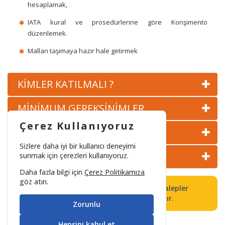
hesaplamak,
KONTROL NOKTASI GÜVENLİK UYGULAMALARI EĞİTİMİ
IATA kural ve prosedürlerine göre Konşimento
düzenlemek.
TEMEL SİVİL HAVACILIK GÜVENLİĞİ EĞİTİMİ
Malları taşımaya hazır hale getirmek
KİMLER KATILMALI ?
MİNİMUM GEREKSİNİMLER
Çerez Kullanıyoruz
İÇERİĞİ
Sizlere daha iyi bir kullanıcı deneyimi
SERTİFİKA VE GEÇERLİLİK
sunmak için çerezleri kullanıyoruz.
Daha fazla bilgi için
Çerez Politikamıza
göz atın.
Tüm Temel ve/veya Tazeleme Eğitimleri talepler
doğrultusunda tarih belirlenerek açılacaktır.
Zorunlu
Hepsini kabul et